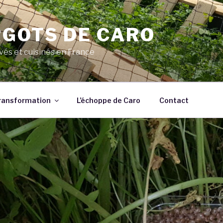
RGOTS DE CARO
evés et cuisinés en France
ransformation
L’échoppe de Caro
Contact